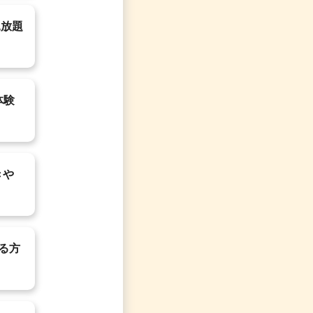
見放題
体験
きや
する方