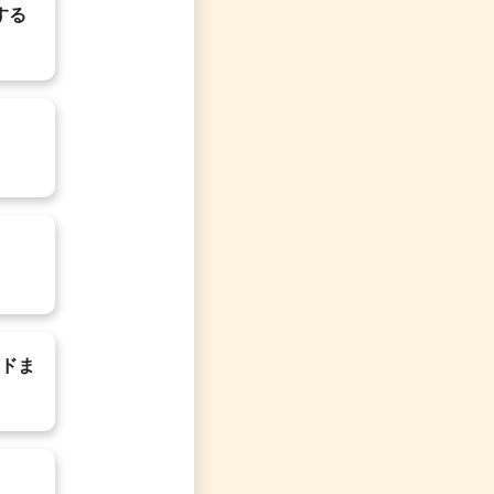
する
ンドま