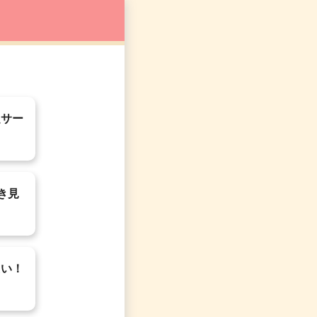
題サー
き見
たい！